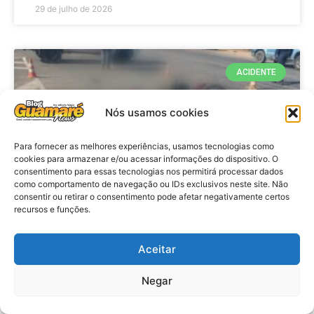
29 de julho de 2026
ACIDENTE
Nós usamos cookies
Para fornecer as melhores experiências, usamos tecnologias como
cookies para armazenar e/ou acessar informações do dispositivo. O
consentimento para essas tecnologias nos permitirá processar dados
como comportamento de navegação ou IDs exclusivos neste site. Não
consentir ou retirar o consentimento pode afetar negativamente certos
recursos e funções.
Acidente: A caminho do trabalho
professora se envolve em
Aceitar
acidente e vai a obito na RN 118
Negar
no Alto do Rodrigues, RN