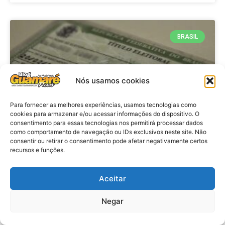
BRASIL
Nós usamos cookies
Para fornecer as melhores experiências, usamos tecnologias como
cookies para armazenar e/ou acessar informações do dispositivo. O
consentimento para essas tecnologias nos permitirá processar dados
como comportamento de navegação ou IDs exclusivos neste site. Não
consentir ou retirar o consentimento pode afetar negativamente certos
Brasil: Policia Federal investiga
recursos e funções.
753 casos de crimes eleitorais
antes das eleições
Aceitar
Negar
VER MATÉRIA »