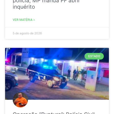
polícia; MP manda PF abrir
inquérito
VER MATÉRIA »
5 de agosto de 2026
ESTADO