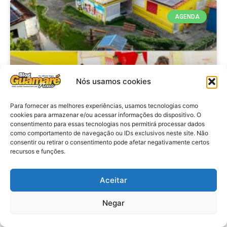
AGENDA
Nós usamos cookies
Para fornecer as melhores experiências, usamos tecnologias como
cookies para armazenar e/ou acessar informações do dispositivo. O
consentimento para essas tecnologias nos permitirá processar dados
Agenda: 10ª Mostra Pedagógica
como comportamento de navegação ou IDs exclusivos neste site. Não
consentir ou retirar o consentimento pode afetar negativamente certos
da Casa Durval Paiva acontecerá
recursos e funções.
nesta quarta-feira (29)
Aceitar
VER MATÉRIA »
Negar
28 de julho de 2026