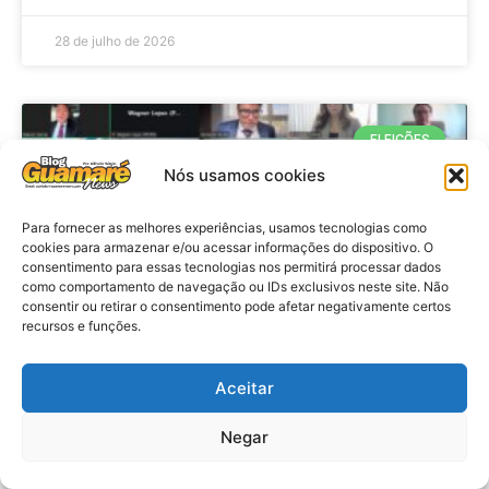
28 de julho de 2026
ELEIÇÕES
Nós usamos cookies
Para fornecer as melhores experiências, usamos tecnologias como
cookies para armazenar e/ou acessar informações do dispositivo. O
consentimento para essas tecnologias nos permitirá processar dados
como comportamento de navegação ou IDs exclusivos neste site. Não
consentir ou retirar o consentimento pode afetar negativamente certos
recursos e funções.
Eleições 2026: procuradores e
Aceitar
promotores eleitorais realizam
Negar
reunião de alinhamento no RN