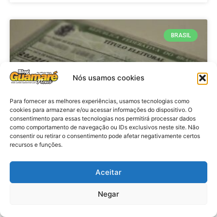
BRASIL
Nós usamos cookies
Para fornecer as melhores experiências, usamos tecnologias como
cookies para armazenar e/ou acessar informações do dispositivo. O
consentimento para essas tecnologias nos permitirá processar dados
como comportamento de navegação ou IDs exclusivos neste site. Não
consentir ou retirar o consentimento pode afetar negativamente certos
Brasil: Policia Federal investiga
recursos e funções.
753 casos de crimes eleitorais
antes das eleições
Aceitar
Negar
VER MATÉRIA »