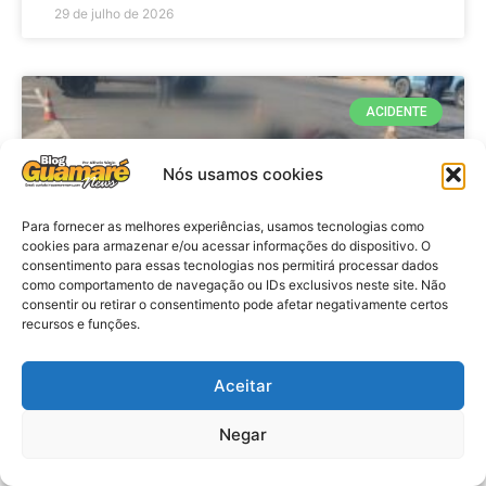
29 de julho de 2026
ACIDENTE
Nós usamos cookies
Para fornecer as melhores experiências, usamos tecnologias como
cookies para armazenar e/ou acessar informações do dispositivo. O
consentimento para essas tecnologias nos permitirá processar dados
como comportamento de navegação ou IDs exclusivos neste site. Não
consentir ou retirar o consentimento pode afetar negativamente certos
recursos e funções.
Acidente: A caminho do trabalho
professora se envolve em
Aceitar
acidente e vai a obito na RN 118
Negar
no Alto do Rodrigues, RN