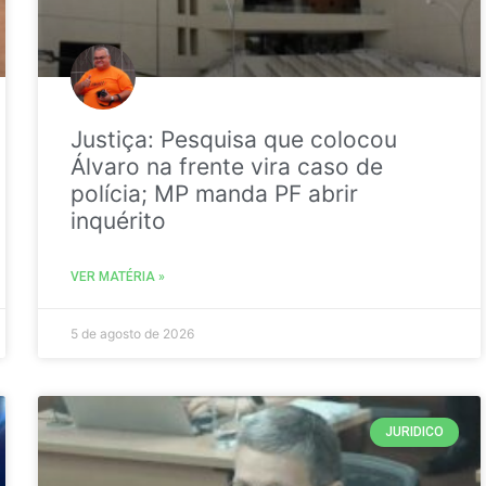
Justiça: Pesquisa que colocou
Álvaro na frente vira caso de
polícia; MP manda PF abrir
inquérito
VER MATÉRIA »
5 de agosto de 2026
JURIDICO