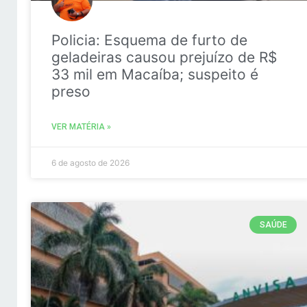
Policia: Esquema de furto de
geladeiras causou prejuízo de R$
33 mil em Macaíba; suspeito é
preso
VER MATÉRIA »
6 de agosto de 2026
SAÚDE