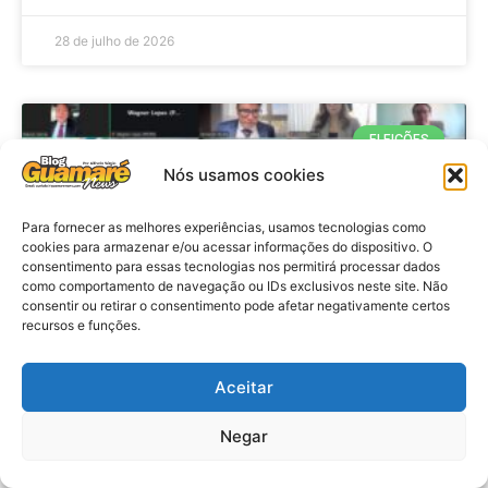
28 de julho de 2026
ELEIÇÕES
Nós usamos cookies
Para fornecer as melhores experiências, usamos tecnologias como
cookies para armazenar e/ou acessar informações do dispositivo. O
consentimento para essas tecnologias nos permitirá processar dados
como comportamento de navegação ou IDs exclusivos neste site. Não
consentir ou retirar o consentimento pode afetar negativamente certos
recursos e funções.
Eleições 2026: procuradores e
Aceitar
promotores eleitorais realizam
Negar
reunião de alinhamento no RN