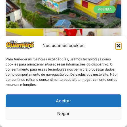
AGENDA
Nós usamos cookies
Para fornecer as melhores experiências, usamos tecnologias como
cookies para armazenar e/ou acessar informações do dispositivo. O
consentimento para essas tecnologias nos permitirá processar dados
Agenda: 10ª Mostra Pedagógica
como comportamento de navegação ou IDs exclusivos neste site. Não
consentir ou retirar o consentimento pode afetar negativamente certos
da Casa Durval Paiva acontecerá
recursos e funções.
nesta quarta-feira (29)
Aceitar
VER MATÉRIA »
Negar
28 de julho de 2026