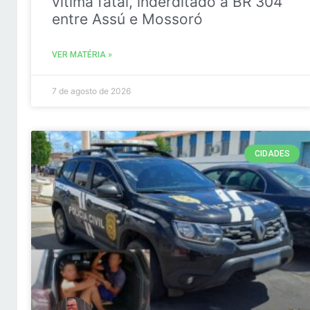
vitima fatal, inderditado a BR 304
entre Assú e Mossoró
VER MATÉRIA »
7 de agosto de 2026
CIDADES