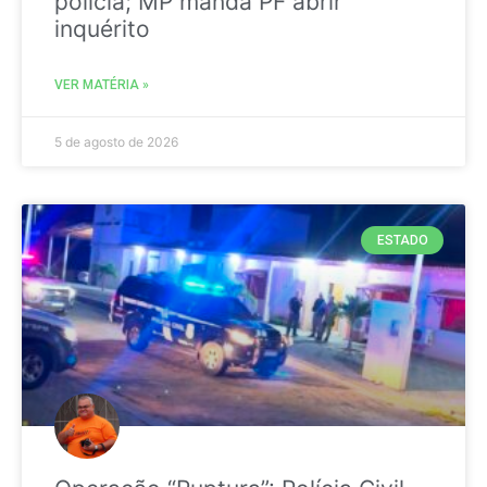
polícia; MP manda PF abrir
inquérito
VER MATÉRIA »
5 de agosto de 2026
ESTADO