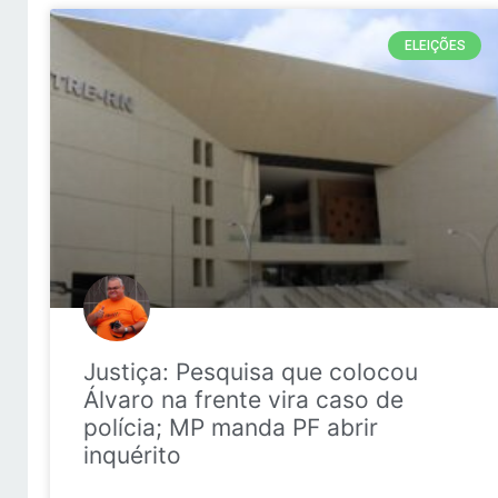
ELEIÇÕES
Justiça: Pesquisa que colocou
Álvaro na frente vira caso de
polícia; MP manda PF abrir
inquérito