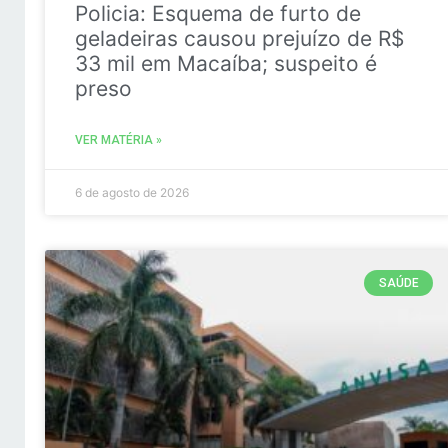
Policia: Esquema de furto de
geladeiras causou prejuízo de R$
33 mil em Macaíba; suspeito é
preso
VER MATÉRIA »
6 de agosto de 2026
SAÚDE