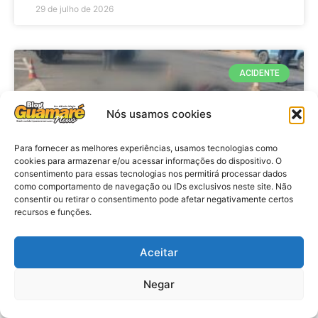
29 de julho de 2026
ACIDENTE
Nós usamos cookies
Para fornecer as melhores experiências, usamos tecnologias como
cookies para armazenar e/ou acessar informações do dispositivo. O
consentimento para essas tecnologias nos permitirá processar dados
como comportamento de navegação ou IDs exclusivos neste site. Não
consentir ou retirar o consentimento pode afetar negativamente certos
recursos e funções.
Acidente: A caminho do trabalho
professora se envolve em
Aceitar
acidente e vai a obito na RN 118
Negar
no Alto do Rodrigues, RN