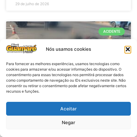
29 de julho de 2026
ACIDENTE
Nós usamos cookies
Para fornecer as melhores experiências, usamos tecnologias como
cookies para armazenar e/ou acessar informações do dispositivo. O
consentimento para essas tecnologias nos permitirá processar dados
como comportamento de navegação ou IDs exclusivos neste site. Não
consentir ou retirar o consentimento pode afetar negativamente certos
recursos e funções.
Acidente: A caminho do trabalho
professora se envolve em
Aceitar
acidente e vai a obito na RN 118
Negar
no Alto do Rodrigues, RN