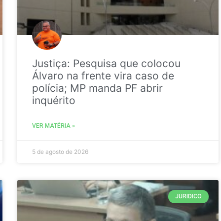
Justiça: Pesquisa que colocou
Álvaro na frente vira caso de
polícia; MP manda PF abrir
inquérito
VER MATÉRIA »
5 de agosto de 2026
JURIDICO