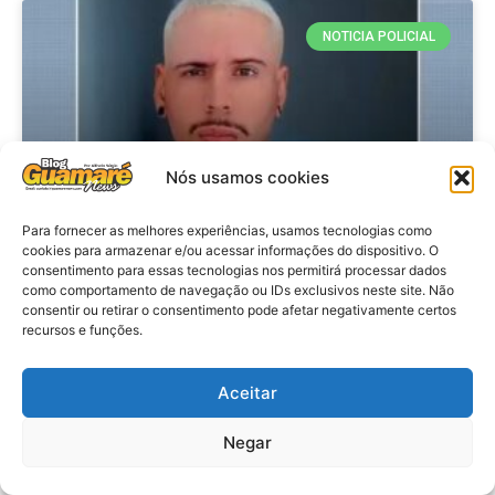
NOTICIA POLICIAL
Nós usamos cookies
Para fornecer as melhores experiências, usamos tecnologias como
cookies para armazenar e/ou acessar informações do dispositivo. O
consentimento para essas tecnologias nos permitirá processar dados
Policia: Suspeito de matar homem
como comportamento de navegação ou IDs exclusivos neste site. Não
consentir ou retirar o consentimento pode afetar negativamente certos
em hotel de João Pessoa se
recursos e funções.
apresenta à polícia em Caicó
Aceitar
VER MATÉRIA »
Negar
28 de julho de 2026