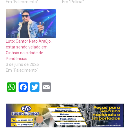
Em "Falecimento"
Em "Polícia"
Luto: Cantor Neto Araújo,
estar sendo velado em
Ginásio na cidade de
Pendências
3 de julho de 2026
Em "Falecimento"
WhatsApp
Facebook
Twitter
Email