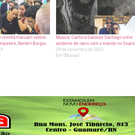
 revolta marcam velório
Musica: Cantora Danieze Santiago sofre
Campestre, Neném Borges
acidente de carro com o marido no Ceará
23
29 de novembro de 2022
"
Em "Musica"