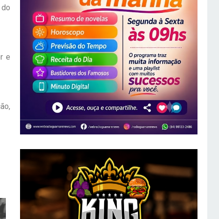
 do
r e
ão,