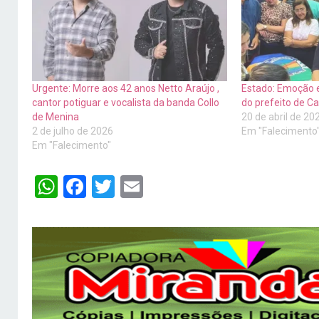
Urgente: Morre aos 42 anos Netto Araújo ,
Estado: Emoção e
cantor potiguar e vocalista da banda Collo
do prefeito de 
de Menina
20 de abril de 20
2 de julho de 2026
Em "Falecimento
Em "Falecimento"
WhatsApp
Facebook
Twitter
Email