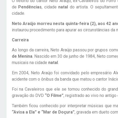
O velório do cantor Neto Araújo, ex-Cavaleiros do Forró
de
Pendências
, cidade
natal
do artista. O sepultamen
cidade.
Neto Araújo morreu nesta quinta-feira (2), aos 42 an
instaurou procedimento para apurar as circunstâncias da 
Carreira
Ao longo da carreira, Neto Araújo passou por grupos co
de Menina
. Nascido em 30 de junho de 1984, Neto começo
musicais na cidade
natal
.
Em 2004, Neto Araújo foi convidado pelo empresário Al
acidente com o ônibus da banda que matou o cantor Ináci
Foi na Cavaleiros que ele se tornou conhecido do grand
gravação do DVD
“O Filme”
, registrado ao vivo no anti
Também ficou conhecido por interpretar músicas que mar
“Avisa a Ela” e “Mar de Doçura”
, gravada em dueto co