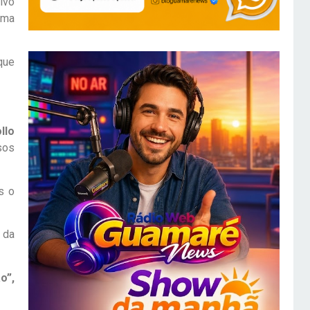
ivo
sma
 que
llo
sos
s o
 da
o”,