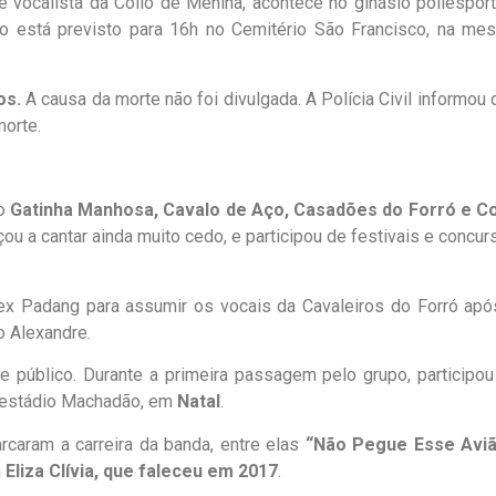
 e vocalista da Collo de Menina, acontece no ginásio poliesport
to está previsto para 16h no Cemitério São Francisco, na me
os.
A causa da morte não foi divulgada. A Polícia Civil informou
morte.
mo
Gatinha Manhosa, Cavalo de Aço, Casadões do Forró e Co
u a cantar ainda muito cedo, e participou de festivais e concur
ex Padang para assumir os vocais da Cavaleiros do Forró apó
o Alexandre.
e público. Durante a primeira passagem pelo grupo, participou
go estádio Machadão, em
Natal
.
caram a carreira da banda, entre elas
“Não Pegue Esse Aviã
m
Eliza Clívia, que faleceu em 2017
.