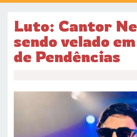
Luto: Cantor Ne
sendo velado em
de Pendências