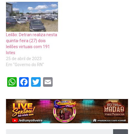
Leilão: Detran realiza nesta
quinta-feira (27) dois
leilões virtuais com 191
lotes
25 de abril de 2023
Em "Governo do RN"
WhatsApp
Facebook
Twitter
Email