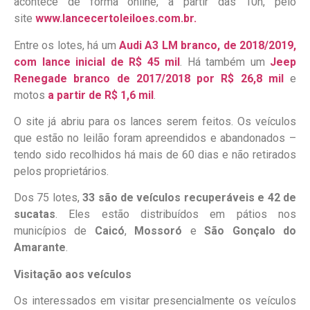
acontece de forma online, a partir das 10h, pelo
site
www.lancecertoleiloes.com.br.
Entre os lotes, há um
Audi A3 LM branco, de 2018/2019,
com lance inicial de R$ 45 mil
. Há também um
Jeep
Renegade branco de 2017/2018 por R$ 26,8 mil
e
motos
a partir de R$ 1,6 mil
.
O site já abriu para os lances serem feitos. Os veículos
que estão no leilão foram apreendidos e abandonados –
tendo sido recolhidos há mais de 60 dias e não retirados
pelos proprietários.
Dos 75 lotes,
33 são de veículos recuperáveis e 42 de
sucatas
. Eles estão distribuídos em pátios nos
municípios de
Caicó
,
Mossoró
e
São Gonçalo do
Amarante
.
Visitação aos veículos
Os interessados em visitar presencialmente os veículos