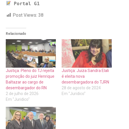
 Portal G1
Post Views:
38
Relacionado
Justiça: Pleno do TJ rejeita
Justiça: Juiza Sandra Elali
promoção do juiz Henrique
é eleita nova
Baltazar ao cargo de
desembargadora do TJRN
desembargador do RN
28 de agosto de 2024
2 de julho de 2026
Em "Juridico"
Em "Juridico"