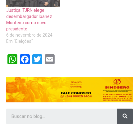
Justiça: TJRN elege
desembargador Ibanez
Monteiro como novo
presidente
6 de novembro de 2024
Em "Eleições"
WhatsApp
Facebook
Twitter
Email