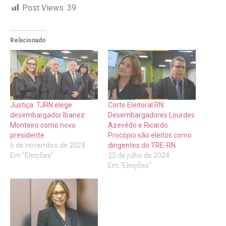
Post Views:
39
Relacionado
Justiça: TJRN elege
Corte Eleitoral RN:
desembargador Ibanez
Desembargadores Lourdes
Monteiro como novo
Azevêdo e Ricardo
presidente
Procópio são eleitos como
6 de novembro de 2024
dirigentes do TRE-RN
Em "Eleições"
25 de julho de 2024
Em "Eleições"