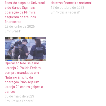
fiscal do bispo da Universal
sistema financeiro nacional
e do Banco Digimais;
17 de outubro de 2023
operação da PF mira
Em "Polícia Federal"
esquema de fraudes
financeiras
23 de junho de 2026
Em "Brasil"
Operação Não Seja um
Laranja 2: Polícia Federal
cumpre mandados em
Natal no âmbito da
operação “Não seja um
laranja 2”, contra golpes a
bancos
30 de maio de 2023
Em "Polícia Federal"