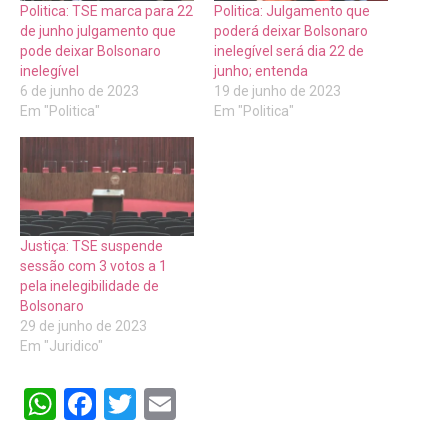
Politica: TSE marca para 22
Politica: Julgamento que
de junho julgamento que
poderá deixar Bolsonaro
pode deixar Bolsonaro
inelegível será dia 22 de
inelegível
junho; entenda
6 de junho de 2023
19 de junho de 2023
Em "Politica"
Em "Politica"
Justiça: TSE suspende
sessão com 3 votos a 1
pela inelegibilidade de
Bolsonaro
29 de junho de 2023
Em "Juridico"
WhatsApp
Facebook
Twitter
Email