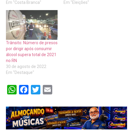
Em "Costa Branca"
Em "Eleições"
Trânsito: Número de presos
por dirigir após consumir
álcool supera total de 2021
no RN
30 de agosto de 2022
Em "Destaque"
WhatsApp
Facebook
Twitter
Email