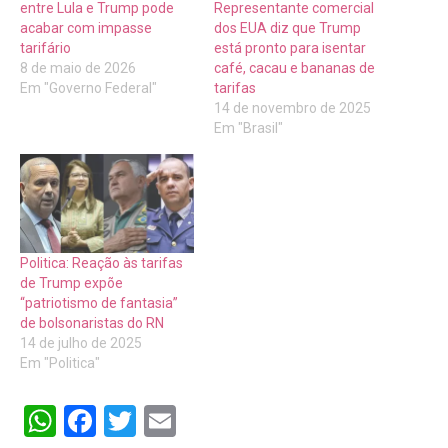
entre Lula e Trump pode
Representante comercial
acabar com impasse
dos EUA diz que Trump
tarifário
está pronto para isentar
8 de maio de 2026
café, cacau e bananas de
Em "Governo Federal"
tarifas
14 de novembro de 2025
Em "Brasil"
Politica: Reação às tarifas
de Trump expõe
“patriotismo de fantasia”
de bolsonaristas do RN
14 de julho de 2025
Em "Politica"
WhatsApp
Facebook
Twitter
Email