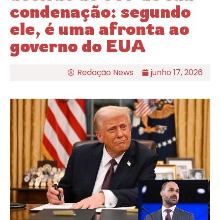
condenação: segundo
ele, é uma afronta ao
governo do EUA
Redação News
junho 17, 2026