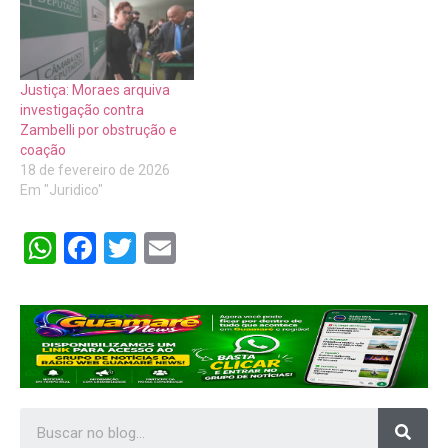
Justiça: Moraes arquiva
investigação contra
Zambelli por obstrução e
coação
18 de fevereiro de 2026
Em "Juridico"
WhatsApp
Facebook
Twitter
Email