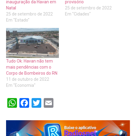
inauguração da Havan em
provisório
Natal
25 de setembro de 2022
25 de setembro de 2022
Em "Cidades"
Em "Estado"
Tudo Ok: Havan não tem
mais pendências com o
Corpo de Bombeiros do RN
11 de outubro de 2022
Em "Economia"
WhatsApp
Facebook
Twitter
Email