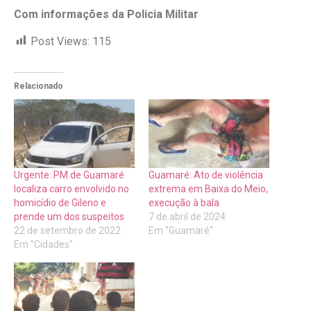
Com informações da Policia Militar
Post Views:
115
Relacionado
Urgente: PM de Guamaré
Guamaré: Ato de violência
localiza carro envolvido no
extrema em Baixa do Meio,
homicídio de Gileno e
execução à bala
prende um dos suspeitos
7 de abril de 2024
22 de setembro de 2022
Em "Guamaré"
Em "Cidades"