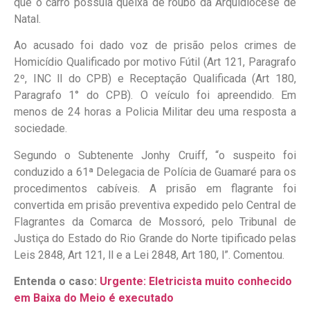
que o carro possuía queixa de roubo da Arquidiocese de
Natal.
Ao acusado foi dado voz de prisão pelos crimes de
Homicídio Qualificado por motivo Fútil (Art 121, Paragrafo
2º, INC ll do CPB) e Receptação Qualificada (Art 180,
Paragrafo 1° do CPB). O veículo foi apreendido. Em
menos de 24 horas a Policia Militar deu uma resposta a
sociedade.
Segundo o Subtenente Jonhy Cruiff, “o suspeito foi
conduzido a 61ª Delegacia de Polícia de Guamaré para os
procedimentos cabíveis. A prisão em flagrante foi
convertida em prisão preventiva expedido pelo Central de
Flagrantes da Comarca de Mossoró, pelo Tribunal de
Justiça do Estado do Rio Grande do Norte tipificado pelas
Leis 2848, Art 121, ll e a Lei 2848, Art 180, l”. Comentou.
Entenda o caso:
Urgente: Eletricista muito conhecido
em Baixa do Meio é executado