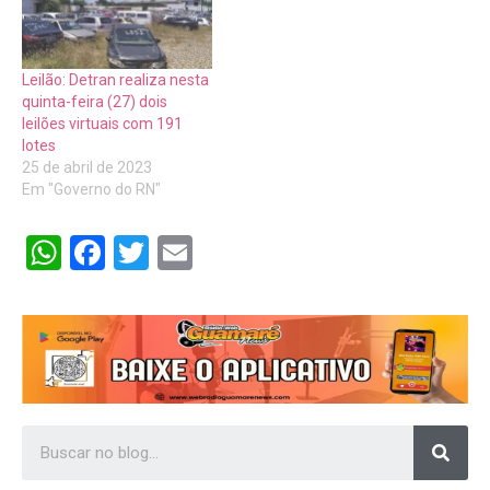
Leilão: Detran realiza nesta
quinta-feira (27) dois
leilões virtuais com 191
lotes
25 de abril de 2023
Em "Governo do RN"
WhatsApp
Facebook
Twitter
Email