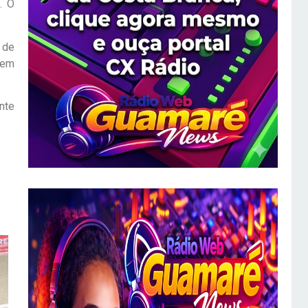
. O
 de
vem
nte