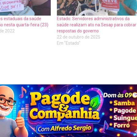
es estaduais da saúde
Estado: Servidores administrativos da
o nesta quarta-feira (23)
saúde realizam ato na Sesap para cobrar
de 2022
respostas do governo
22 de outubro de 2025
Em "Estado"