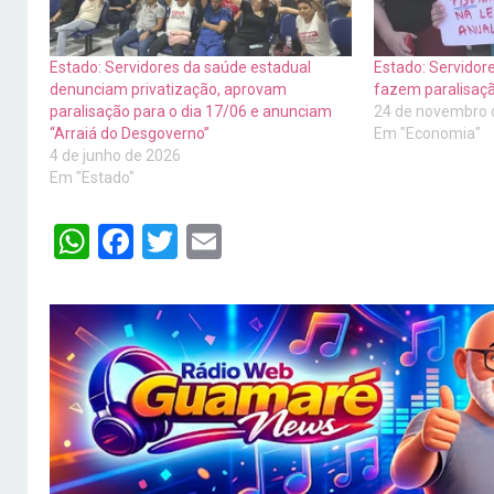
Estado: Servidores da saúde estadual
Estado: Servidor
denunciam privatização, aprovam
fazem paralisaçã
paralisação para o dia 17/06 e anunciam
24 de novembro 
“Arraiá do Desgoverno”
Em "Economia"
4 de junho de 2026
Em "Estado"
WhatsApp
Facebook
Twitter
Email