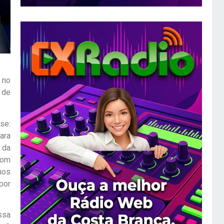
 no
 de
se:
ara
 da
com
nos
por
ssa