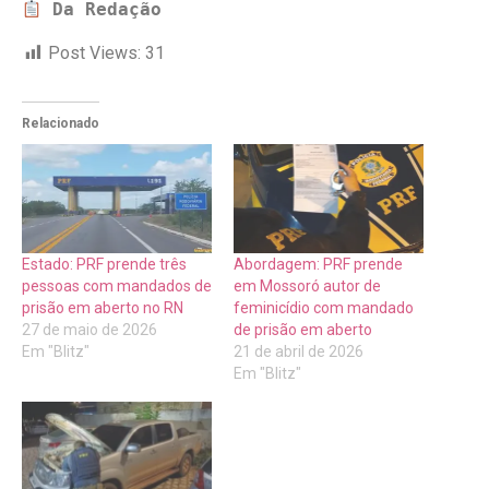
Da Redação
Post Views:
31
Relacionado
Estado: PRF prende três
Abordagem: PRF prende
pessoas com mandados de
em Mossoró autor de
prisão em aberto no RN
feminicídio com mandado
27 de maio de 2026
de prisão em aberto
Em "Blitz"
21 de abril de 2026
Em "Blitz"