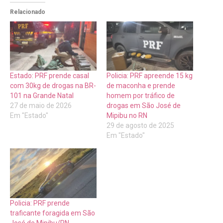
Relacionado
Estado: PRF prende casal
Policia: PRF apreende 15 kg
com 30kg de drogas na BR-
de maconha e prende
101 na Grande Natal
homem por tráfico de
27 de maio de 2026
drogas em São José de
Em "Estado"
Mipibu no RN
29 de agosto de 2025
Em "Estado"
Policia: PRF prende
traficante foragida em São
José de Mipibu/RN