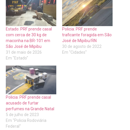
Estado: PRF prende casal
Policia: PRF prende
com cerca de 30 kg de
traficante foragida em São
maconha na BR-101 em
José de Mipibu/RN
São José de Mipibu
30 de agosto de 2022
31 de maio de 2026
Em "Cidades"
Em "Estado"
Policia: PRF prende casal
acusado de furtar
perfumes na Grande Natal
5 de julho de 2023
Em "Policia Rodoviária
Federal"