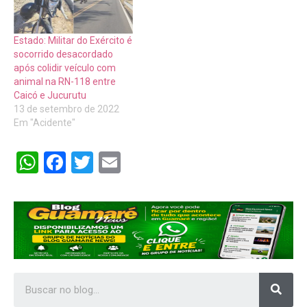
Estado: Militar do Exército é
socorrido desacordado
após colidir veículo com
animal na RN-118 entre
Caicó e Jucurutu
13 de setembro de 2022
Em "Acidente"
WhatsApp
Facebook
Twitter
Email