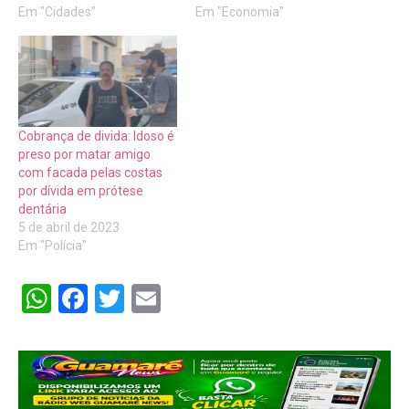
Em "Cidades"
Em "Economia"
Cobrança de divida: Idoso é
preso por matar amigo
com facada pelas costas
por dívida em prótese
dentária
5 de abril de 2023
Em "Polícia"
WhatsApp
Facebook
Twitter
Email