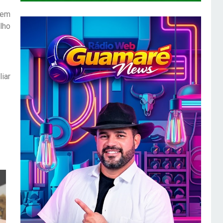
sem
lho
iar