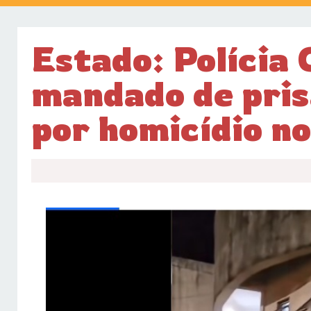
Estado: Polícia 
mandado de pris
por homicídio n