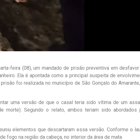
uarta-feira (08), um mandado de prisão preventiva em desfavor
nheiro. Ela é apontada como a principal suspeita de envolvime
 prisão foi realizada no município de São Gonçalo do Amarante,
ntar uma versão de que o casal teria sido vítima de um assal
 de morte). Segundo o relato, ambos teriam sido abordados 
l reuniu elementos que descartaram essa versão. Conforme o la
e fogo na região da cabeça, no interior da área de mata.