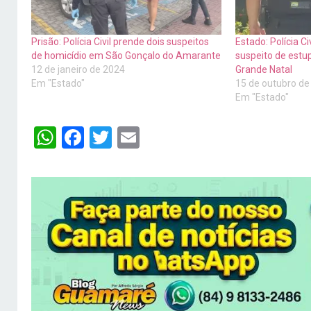
Prisão: Polícia Civil prende dois suspeitos
Estado: Polícia 
de homicídio em São Gonçalo do Amarante
suspeito de estu
12 de janeiro de 2024
Grande Natal
Em "Estado"
15 de outubro de
Em "Estado"
WhatsApp
Facebook
Twitter
Email