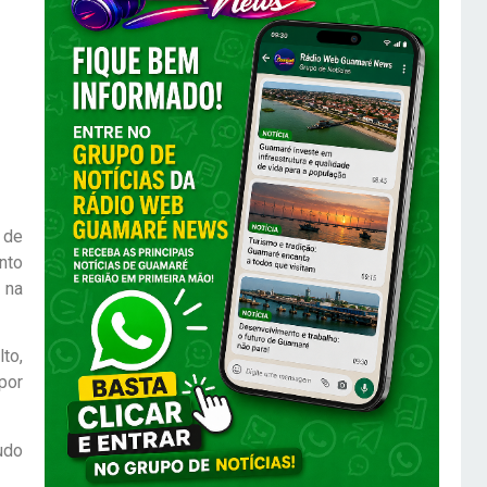
 de
nto
 na
to,
por
udo