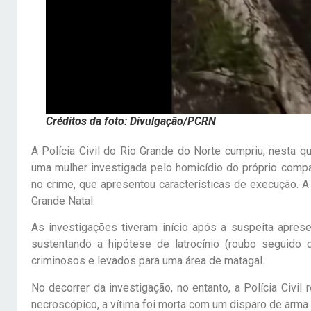
Créditos da foto: Divulgação/PCRN
A Polícia Civil do Rio Grande do Norte cumpriu, nesta q
uma mulher investigada pelo homicídio do próprio compa
no crime, que apresentou características de execução. A
Grande Natal.
As investigações tiveram início após a suspeita aprese
sustentando a hipótese de latrocínio (roubo seguido
criminosos e levados para uma área de matagal.
No decorrer da investigação, no entanto, a Polícia Civi
necroscópico, a vítima foi morta com um disparo de arma d