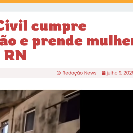
Civil cumpre
ão e prende mulhe
o RN
Redação News
julho 9, 202