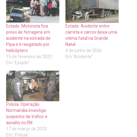
Estado: Motorista fica
Estado: Acidente entre
preso às ferragens em
carreta e carros deixa uma
acidente na estrada de
vitima fatal na Grande
Pipa e é resgatado por
Natal
helicóptero
4 de junho de 2026
15 de fevereiro de 2023
Em "Acidente"
Em "Estado"
Policia: Operação
Normandia investiga
suspeitos de tráfico e
assalto no RN
17 de março de 2023
Em "Polícia"