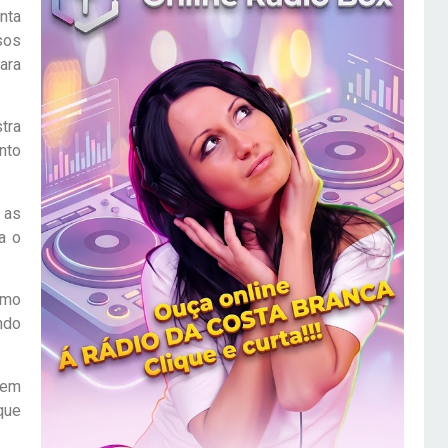
nta
sos
ara
tra
nto
 as
a o
smo
ndo
 em
que