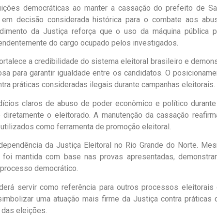
tituições democráticas ao manter a cassação do prefeito de Sa
ar, em decisão considerada histórica para o combate aos abu
ndimento da Justiça reforça que o uso da máquina pública p
ependentemente do cargo ocupado pelos investigados.
rtalece a credibilidade do sistema eleitoral brasileiro e demons
osa para garantir igualdade entre os candidatos. O posicioname
tra práticas consideradas ilegais durante campanhas eleitorais.
dícios claros de abuso de poder econômico e político durante
o diretamente o eleitorado. A manutenção da cassação reafirm
utilizados como ferramenta de promoção eleitoral.
ependência da Justiça Eleitoral no Rio Grande do Norte. Me
ão foi mantida com base nas provas apresentadas, demonstra
 processo democrático.
oderá servir como referência para outros processos eleitorais
mbolizar uma atuação mais firme da Justiça contra práticas 
 das eleições.