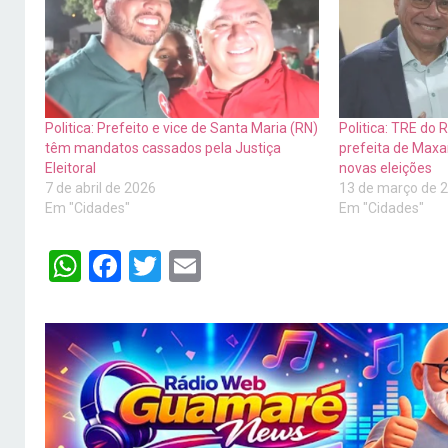
Politica: Prefeito e vice de Santa Maria (RN)
Politica: TRE do
têm mandatos cassados pela Justiça
prefeita de Max
Eleitoral
novas eleições
7 de abril de 2026
13 de março de 
Em "Cidades"
Em "Cidades"
WhatsApp
Facebook
Twitter
Email