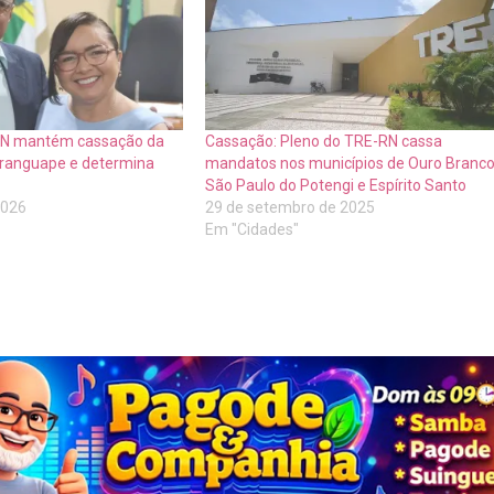
 RN mantém cassação da
Cassação: Pleno do TRE-RN cassa
aranguape e determina
mandatos nos municípios de Ouro Branco
São Paulo do Potengi e Espírito Santo
2026
29 de setembro de 2025
Em "Cidades"