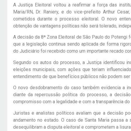
A Justiça Eleitoral voltou a reafirmar a força das ins
Maria/RN, Dr. Raniery, e do vice-prefeito Arthur Ces
cometidos durante o processo eleitoral. O novo ente
obtenção de vantagens políticas não será tolerado, ind
A decisão da 8ª Zona Eleitoral de São Paulo do Potengi fo
que a legislação continua sendo aplicada de forma rigor
do Judiciário foi recebido como um importante recado con
Segundo os autos do processo, a Justiça identificou in
eleições municipais, com ações que teriam influenciad
entendimento de que benefícios públicos não podem ser 
O novo desdobramento do caso também evidencia a ind
diante da repercussão política do processo, a decis
compromisso com a legalidade e com a transparência do
Juristas e analistas políticos avaliam que a decisão p
andamento no estado. O caso de Santa Maria passa a si
desequilibram a disputa eleitoral e comprometem a lisura