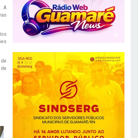
. A
ras
tos
ões
 de
 de