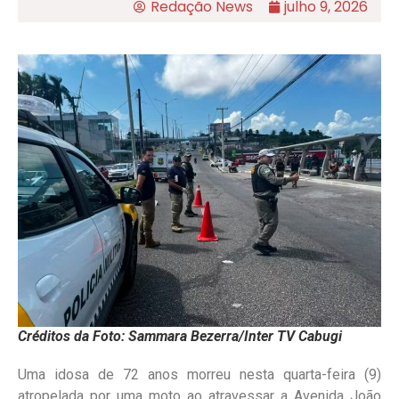
Redação News
julho 9, 2026
Créditos da Foto: Sammara Bezerra/Inter TV Cabugi
Uma idosa de 72 anos morreu nesta quarta-feira (9)
atropelada por uma moto ao atravessar a Avenida João