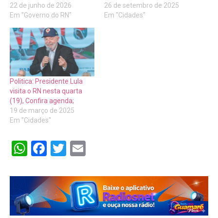
22 de junho de 2026
26 de setembro de 2025
Em "Governo do RN"
Em "Cidades"
Politica: Presidente Lula
visita o RN nesta quarta
(19), Confira agenda;
19 de março de 2025
Em "Cidades"
WhatsApp
Facebook
Twitter
Email