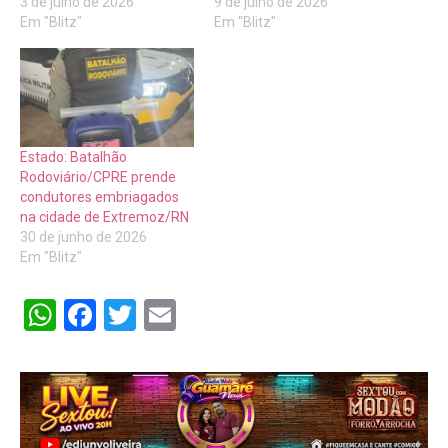
3 de julho de 2026
9 de julho de 2026
Em "Blitz"
Em "Blitz"
Estado: Batalhão
Rodoviário/CPRE prende
condutores embriagados
na cidade de Extremoz/RN
30 de junho de 2026
Em "Blitz"
WhatsApp
Facebook
Twitter
Email