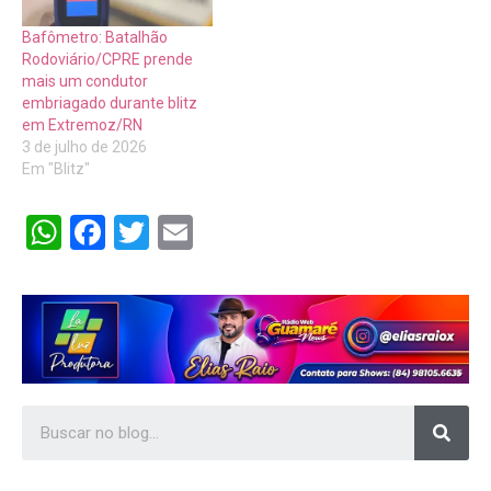
Bafômetro: Batalhão
Rodoviário/CPRE prende
mais um condutor
embriagado durante blitz
em Extremoz/RN
3 de julho de 2026
Em "Blitz"
WhatsApp
Facebook
Twitter
Email