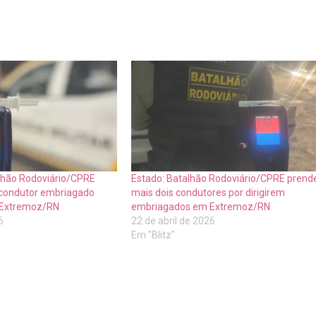
lhão Rodoviário/CPRE
Estado: Batalhão Rodoviário/CPRE prend
condutor embriagado
mais dois condutores por dirigirem
m Extremoz/RN
embriagados em Extremoz/RN
6
22 de abril de 2026
Em "Blitz"