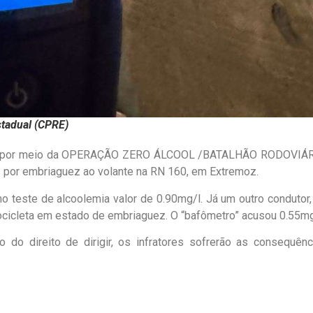
stadual (CPRE)
E), por meio da OPERAÇÃO ZERO ÁLCOOL /BATALHÃO RODOVIÁR
es por embriaguez ao volante na RN 160, em Extremoz.
 teste de alcoolemia valor de 0.90mg/l. Já um outro condutor,
ocicleta em estado de embriaguez. O “bafômetro” acusou 0.55mg
do direito de dirigir, os infratores sofrerão as consequênc