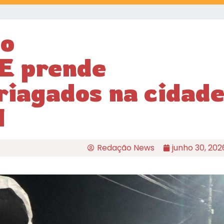
ão
E prende
iagados na cidad
N
Redação News
junho 30, 202