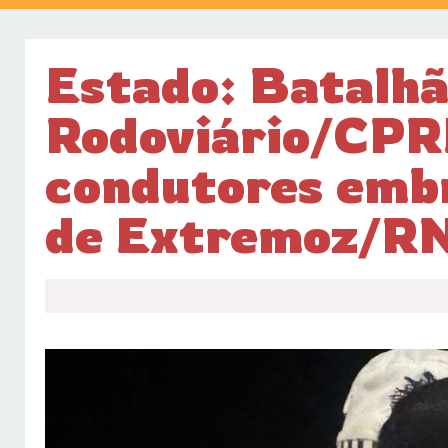
Estado: Batalh
Rodoviário/CPR
condutores embr
de Extremoz/R