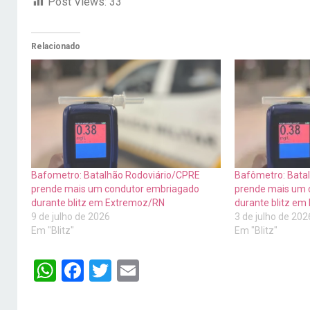
Post Views:
33
Relacionado
Bafometro: Batalhão Rodoviário/CPRE
Bafômetro: Bata
prende mais um condutor embriagado
prende mais um 
durante blitz em Extremoz/RN
durante blitz e
9 de julho de 2026
3 de julho de 202
Em "Blitz"
Em "Blitz"
WhatsApp
Facebook
Twitter
Email