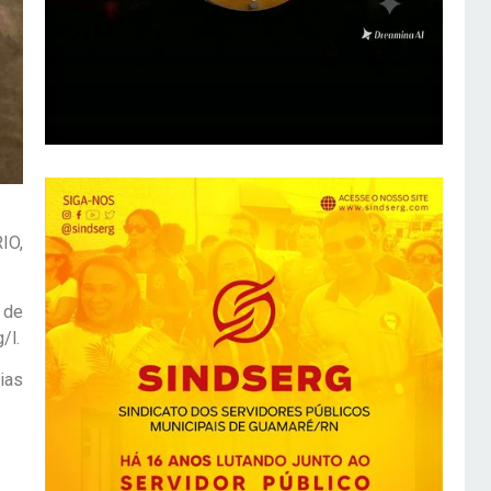
IO,
 de
/l.
ias