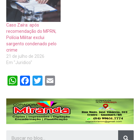
Caso Zaíra: após
recomendação do MPRN,
Polícia Militar exclui
sargento condenado pelo
crime
21 de julho de 2026
Em "Juridico"
WhatsApp
Facebook
Twitter
Email