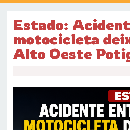
Estado: Acident
motocicleta dei
Alto Oeste Poti