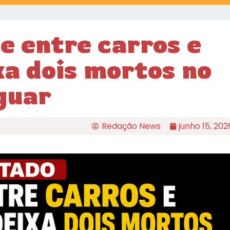
e entre carros e
xa dois mortos no
guar
Redação News
junho 15, 202