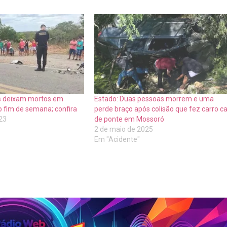
es deixam mortos em
Estado: Duas pessoas morrem e uma
o fim de semana; confira
perde braço após colisão que fez carro ca
023
de ponte em Mossoró
2 de maio de 2025
Em "Acidente"