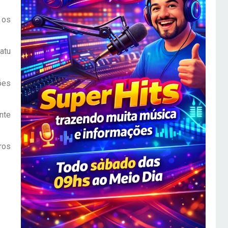
 os
atu
ões
nte
ros