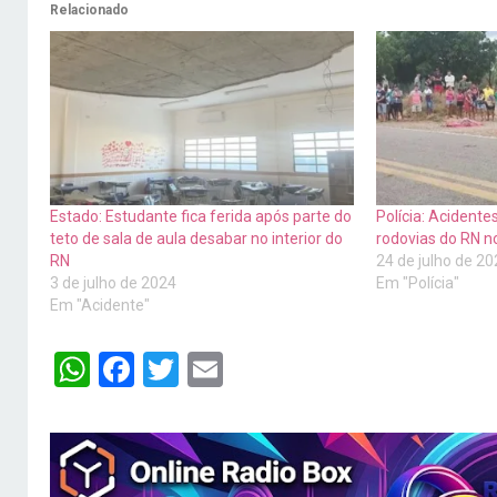
Relacionado
Estado: Estudante fica ferida após parte do
Polícia: Acident
teto de sala de aula desabar no interior do
rodovias do RN n
RN
24 de julho de 2
3 de julho de 2024
Em "Polícia"
Em "Acidente"
WhatsApp
Facebook
Twitter
Email