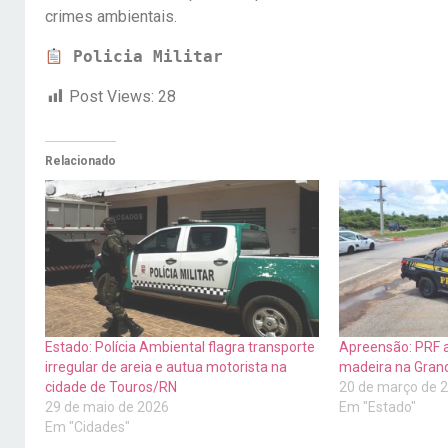
crimes ambientais.
 Policia Militar
Post Views:
28
Relacionado
Estado: Polícia Ambiental flagra transporte
Apreensão: PRF a
irregular de areia e autua motorista na
madeira na Gran
cidade de Touros/RN
20 de março de 
29 de maio de 2026
Em "Estado"
Em "Cidades"