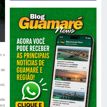
m o
 de
el,
ade
aos