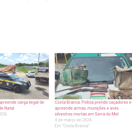
preende carga ilegal de
Costa Branca: Polícia prende caçadores e
de Natal
apreende armas, munições e aves
2026
silvestres mortas em Serra do Mel
4 de março de 2024
Em "Costa Branca"