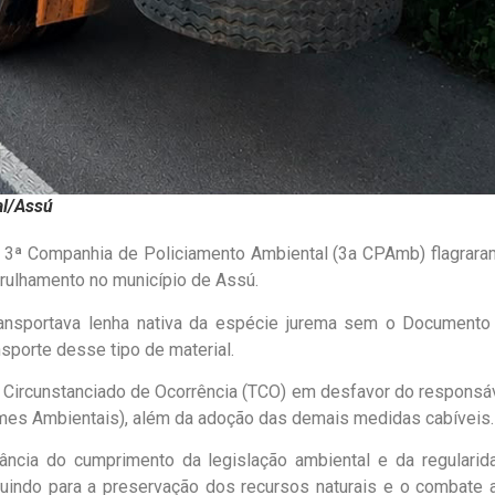
al/Assú
s da 3ª Companhia de Policiamento Ambiental (3а CPAmb) flagrara
atrulhamento no município de Assú.
ransportava lenha nativa da espécie jurema sem o Documento
sporte desse tipo de material.
mo Circunstanciado de Ocorrência (TCO) em desfavor do responsáv
imes Ambientais), além da adoção das demais medidas cabíveis.
ância do cumprimento da legislação ambiental e da regularid
ibuindo para a preservação dos recursos naturais e o combate 