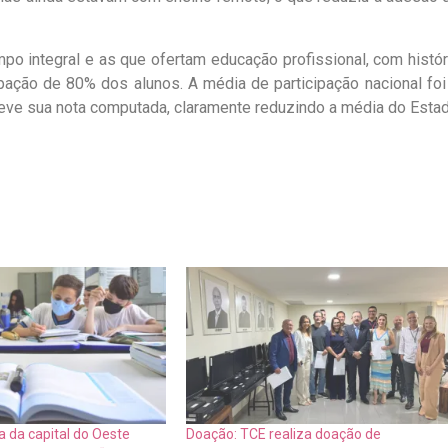
o integral e as que ofertam educação profissional, com histór
pação de 80% dos alunos. A média de participação nacional foi
eve sua nota computada, claramente reduzindo a média do Estad
a da capital do Oeste
Doação: TCE realiza doação de