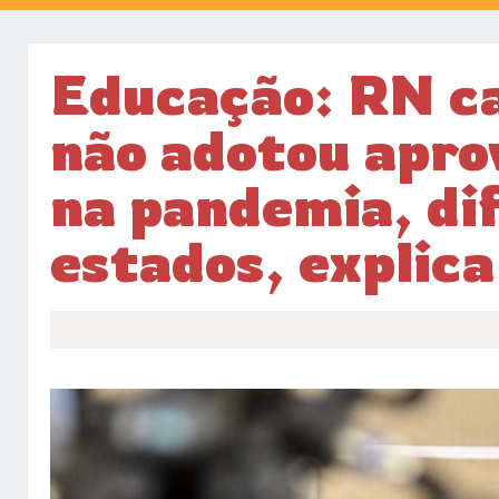
Educação: RN ca
não adotou apr
na pandemia, di
estados, explica