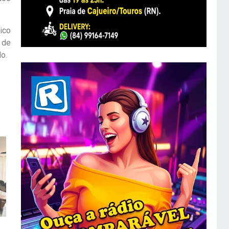
ico
 de
o.