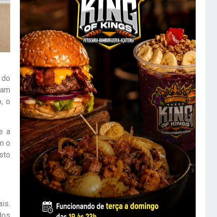
 do
ram
, o
e a
m o
sto
is.
dos