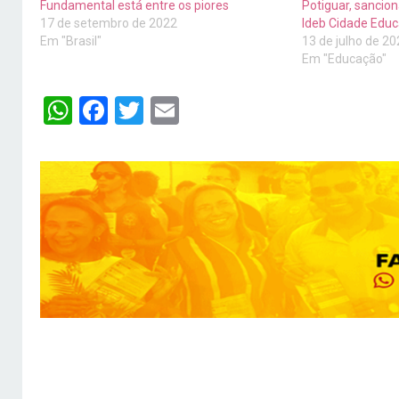
Fundamental está entre os piores
Potiguar, sanciona
17 de setembro de 2022
Ideb Cidade Educ
Em "Brasil"
13 de julho de 2
Em "Educação"
WhatsApp
Facebook
Twitter
Email