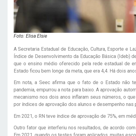
Foto: Elisa Elsie
A Secretaria Estadual de Educação, Cultura, Esporte e 
Índice de Desenvolvimento da Educação Básica (Ideb) de
que o ensino médio oferecido pela rede estadual de ens
Estado ficou bem longe da meta, que era 4,4. Há dois anos,
Em nota, a Seec afirma que o fato de o Estado não t
pandemia, empurrou a nota para baixo. A aprovação auto
mecanismo nos dois anos inflaram seus números, o que 
por índices de aprovação dos alunos e desempenho nas 
Em 2021, o RN teve índice de aprovação de 75%, em média
Outro fator que interferiu nos resultados, de acordo co
Em 2021, quando os testes foram aplicados, muitas esco