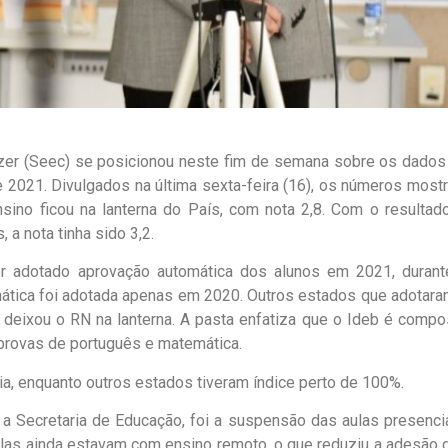
Lazer (Seec) se posicionou neste fim de semana sobre os dados
 2021. Divulgados na última sexta-feira (16), os números most
ino ficou na lanterna do País, com nota 2,8. Com o resultado
 a nota tinha sido 3,2.
er adotado aprovação automática dos alunos em 2021, durant
mática foi adotada apenas em 2020. Outros estados que adotara
deixou o RN na lanterna. A pasta enfatiza que o Ideb é compo
provas de português e matemática.
, enquanto outros estados tiveram índice perto de 100%.
m a Secretaria de Educação, foi a suspensão das aulas presencia
las ainda estavam com ensino remoto, o que reduziu a adesão 