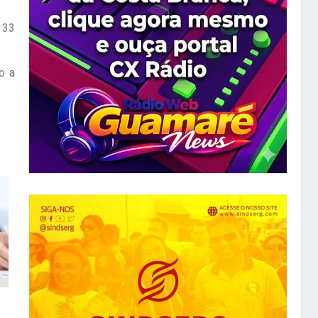
 33
o a