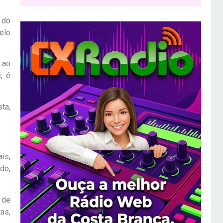
 do
elo
 ao
, é
ta,
is,
do,
 de
as,