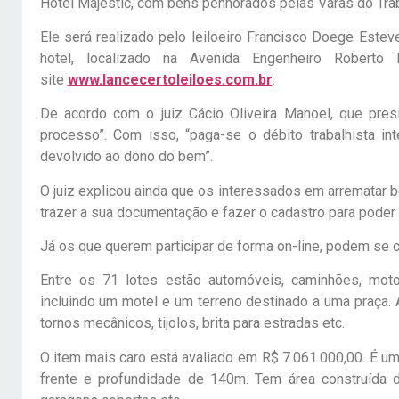
Hotel Majestic, com bens penhorados pelas Varas do Trab
Ele será realizado pelo leiloeiro Francisco Doege Estev
hotel, localizado na Avenida Engenheiro Roberto 
site
www.lancecertoleiloes.com.br
.
De acordo com o juiz Cácio Oliveira Manoel, que presid
processo”. Com isso, “paga-se o débito trabalhista int
devolvido ao dono do bem”.
O juiz explicou ainda que os interessados em arrematar 
trazer a sua documentação e fazer o cadastro para poder 
Já os que querem participar de forma on-line, podem se c
Entre os 71 lotes estão automóveis, caminhões, motos
incluindo um motel e um terreno destinado a uma praça. 
tornos mecânicos, tijolos, brita para estradas etc.
O item mais caro está avaliado em R$ 7.061.000,00. É um
frente e profundidade de 140m. Tem área construída de