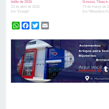
leilão de 2026
Grossos, Tibau e
22 de abril de 2026
19 de março de 
Em "Estado"
Em "Ministério Pu
WhatsApp
Facebook
Twitter
Email