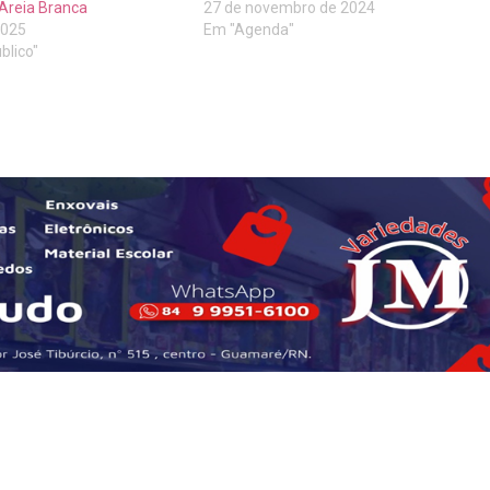
 Areia Branca
27 de novembro de 2024
2025
Em "Agenda"
blico"