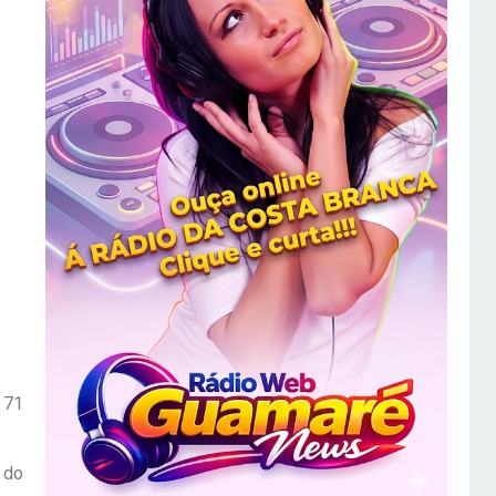
 71
 do