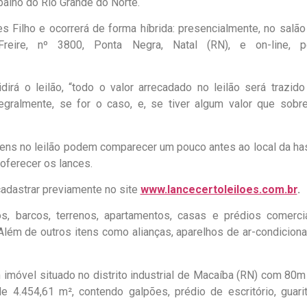
alho do Rio Grande do Norte.
es Filho e ocorrerá de forma híbrida: presencialmente, no salão
Freire, nº 3800, Ponta Negra, Natal (RN), e on-line, p
irá o leilão, “todo o valor arrecadado no leilão será trazido
egralmente, se for o caso, e, se tiver algum valor que sobre
bens no leilão podem comparecer um pouco antes ao local da has
oferecer os lances.
adastrar previamente no site
www.lancecertoleiloes.com.br
.
, barcos, terrenos, apartamentos, casas e prédios comercia
Além de outros itens como alianças, aparelhos de ar-condiciona
 imóvel situado no distrito industrial de Macaíba (RN) com 80m
 4.454,61 m², contendo galpões, prédio de escritório, guarit